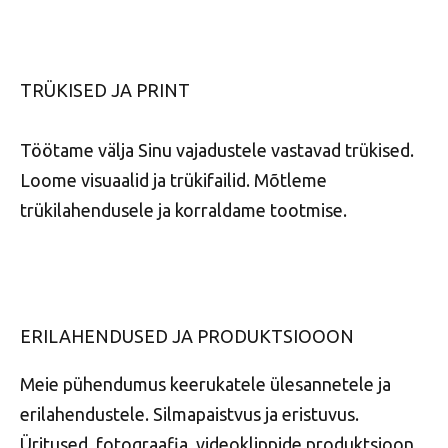
TRÜKISED JA PRINT
Töötame välja Sinu vajadustele vastavad trükised.
Loome visuaalid ja trükifailid. Mõtleme
trükilahendusele ja korraldame tootmise.
ERILAHENDUSED JA PRODUKTSIOOON
Meie pühendumus keerukatele ülesannetele ja
erilahendustele. Silmapaistvus ja eristuvus.
Üritused, fotograafia, videoklippide produktsioon.